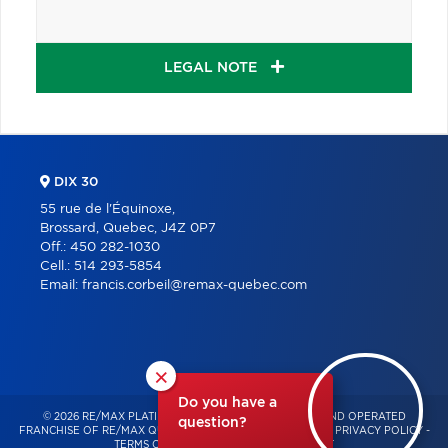
LEGAL NOTE
DIX 30
55 rue de l'Équinoxe,
Brossard, Quebec, J4Z 0P7
Off.:
450 282-1030
Cell.:
514 293-5854
Email:
francis.corbeil@remax-quebec.com
×
Do you have a
© 2026 RE/MAX PLATINE – INDEPENDENTLY OWNED AND OPERATED
question?
FRANCHISE OF RE/MAX QUÉBEC – ALL RIGHTS RESERVED -
PRIVACY POLICY
-
TERMS OF USE
-
CONSENT MANAGEMENT