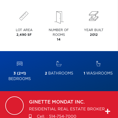
LOT AREA
NUMBER OF
YEAR BUILT
2,490 SF
ROOMS
2012
14
3 (2+1)
2
BATHROOMS
1
WASHROOMS
BEDROOMS
GINETTE
MONDAT INC.
RESIDENTIAL REAL ESTATE BROKER
Cell. :
514-754-7000