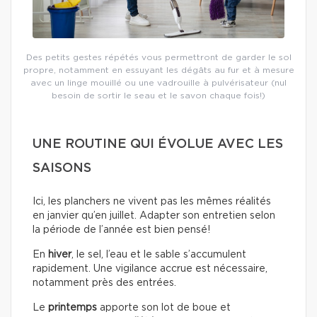
Des petits gestes répétés vous permettront de garder le sol
propre, notamment en essuyant les dégâts au fur et à mesure
avec un linge mouillé ou une vadrouille à pulvérisateur (nul
besoin de sortir le seau et le savon chaque fois!)
UNE ROUTINE QUI ÉVOLUE AVEC LES
SAISONS
Ici, les planchers ne vivent pas les mêmes réalités
en janvier qu’en juillet. Adapter son entretien selon
la période de l’année est bien pensé!
En
hiver
, le sel, l’eau et le sable s’accumulent
rapidement. Une vigilance accrue est nécessaire,
notamment près des entrées.
Le
printemps
apporte son lot de boue et