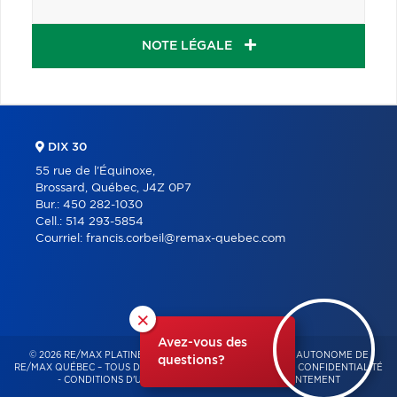
NOTE LÉGALE
DIX 30
55 rue de l'Équinoxe,
Brossard, Québec, J4Z 0P7
Bur.:
450 282-1030
Cell.:
514 293-5854
Courriel:
francis.corbeil@remax-quebec.com
×
Avez-vous des
© 2026 RE/MAX PLATINE – FRANCHISÉ INDÉPENDANT ET AUTONOME DE
questions?
RE/MAX QUÉBEC – TOUS DROITS RÉSERVÉS -
POLITIQUE DE CONFIDENTIALITÉ
-
CONDITIONS D'UTILISATION
-
GESTION DU CONSENTEMENT