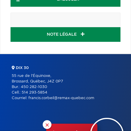
NOTE LÉGALE
DIX 30
55 rue de l'Équinoxe,
Brossard, Québec, J4Z 0P7
Bur.:
450 282-1030
Cell.:
514 293-5854
Courriel:
francis.corbeil@remax-quebec.com
×