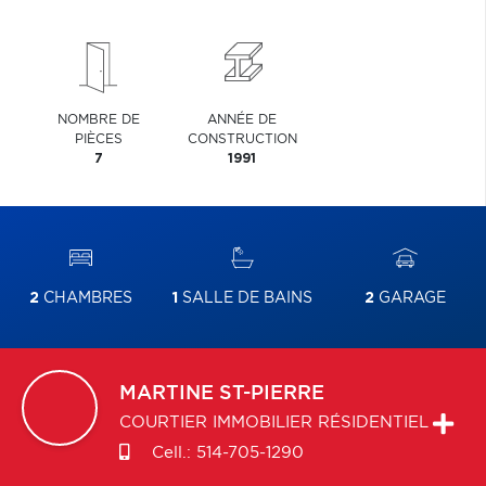
NOMBRE DE
ANNÉE DE
PIÈCES
CONSTRUCTION
7
1991
2
CHAMBRES
1
SALLE DE BAINS
2
GARAGE
MARTINE
ST-PIERRE
COURTIER IMMOBILIER RÉSIDENTIEL
Cell.:
514-705-1290